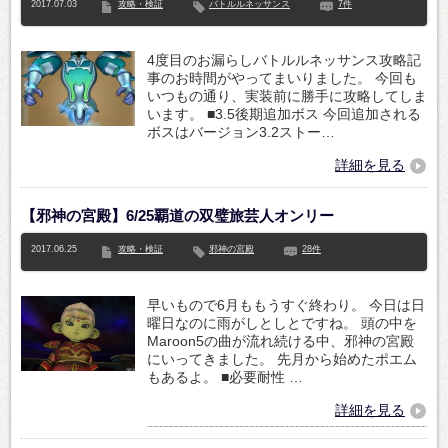
2017.07.03
攻略・検証
バトルルネッサンス
7件
4度目のお漏らしバトルルネッサンス攻略記
事のお時間がやってまいりました。 今回も
いつもの通り、実装前に勝手に攻略してしま
います。 ■3.5後期追加ボス 今回追加される
ボスはバージョン3.2ストー…
詳細を見る
【邪神の宮殿】6/25覇道の双璧旅芸人オンリー
2017.06.25
攻略・検証
邪神の宮殿
28件
早いもので6月ももうすぐ終わり。 今日は日
曜日なのに雨がしとしとですね。 頭の中を
Maroon5の曲が流れ続ける中、邪神の宮殿
にいってきました。 先月から始めたポエム
もあるよ。 ■必要耐性 …
詳細を見る