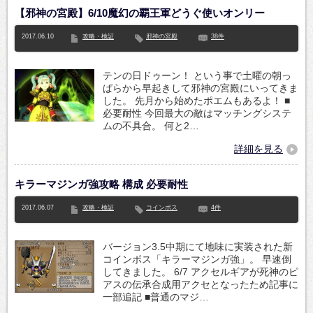
【邪神の宮殿】6/10魔幻の覇王軍どうぐ使いオンリー
2017.06.10
攻略・検証
邪神の宮殿
38件
テンの日ドゥーン！ という事で土曜の朝っ
ぱらから早起きして邪神の宮殿にいってきま
した。 先月から始めたポエムもあるよ！ ■
必要耐性 今回最大の敵はマッチングシステ
ムの不具合。 何と2…
詳細を見る
キラーマジンガ強攻略 構成 必要耐性
2017.06.07
攻略・検証
コインボス
4件
バージョン3.5中期にて地味に実装された新
コインボス「キラーマジンガ強」。 早速倒
してきました。 6/7 アクセルギアが死神のピ
アスの伝承合成用アクセとなったため記事に
一部追記 ■普通のマジ…