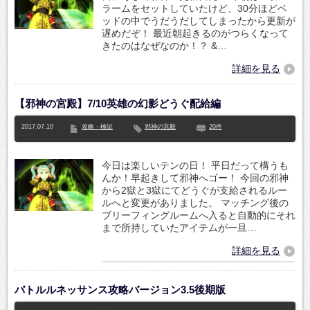
ラームをセットしていたけど、30分ほどベ
ッドの中でうだうだしてしまったから更新が
遅めだぞ！ 最近朝起きるのがつらくなって
きたのはなぜなのか！？ &…
詳細を見る
【邪神の宮殿】7/10英雄の幻影どうぐ配給編
2017.07.10
攻略・検証
邪神の宮殿
20件
今日は楽しいテンの日！ 平日だって構うも
んか！早起きして邪神へゴー！ 今回の邪神
から2獄と3獄にてどうぐが支給されるルー
ルへと変更がありました。 マッチング後の
ブリーフィングルームへ入ると自動的にそれ
まで所持していたアイテムが一旦…
詳細を見る
バトルルネッサンス攻略バージョン3.5後期版