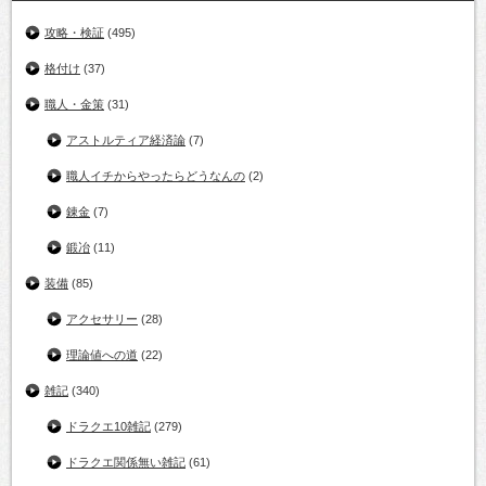
攻略・検証
(495)
格付け
(37)
職人・金策
(31)
アストルティア経済論
(7)
職人イチからやったらどうなんの
(2)
錬金
(7)
鍛冶
(11)
装備
(85)
アクセサリー
(28)
理論値への道
(22)
雑記
(340)
ドラクエ10雑記
(279)
ドラクエ関係無い雑記
(61)