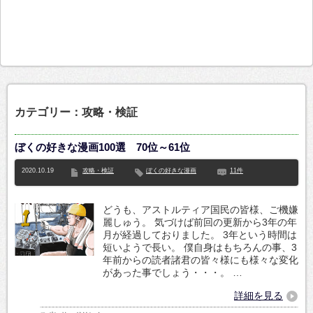
カテゴリー：攻略・検証
ぼくの好きな漫画100選 70位～61位
2020.10.19
攻略・検証
ぼくの好きな漫画
11件
どうも、アストルティア国民の皆様、ご機嫌
麗しゅう。 気づけば前回の更新から3年の年
月が経過しておりました。 3年という時間は
短いようで長い。 僕自身はもちろんの事、3
年前からの読者諸君の皆々様にも様々な変化
があった事でしょう・・・。 …
詳細を見る