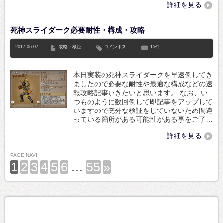
詳細を見る
死神スライダーク必要耐性・構成・攻略
2017.06.07
攻略・検証
コインボス
15件
本日実装の死神スライダークを早速倒してき
ましたので必要な耐性や最適な構成などの速
報攻略記事いきたいと思います。 なお、い
つものように数回倒して即記事をアップして
いますので充分な検証をしていないため間違
っている箇所がある可能性がある事をご了…
詳細を見る
PAGE NAVI
1
2
3
4
5
6
…
55
»