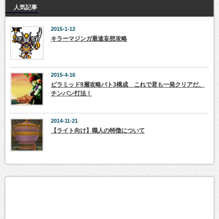
人気記事
2015-1-12
キラーマジンガ最速妄想攻略
2015-4-16
ピラミッド9層攻略バト3構成 これで君も一発クリアだ、
チンパン打法！
2014-11-21
【ライト向け】職人の特徴について