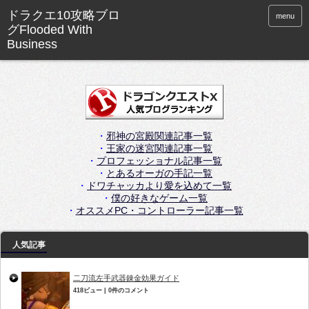
menu
・
邪神の宮殿関連記事一覧
・
王家の迷宮関連記事一覧
・
プロフェッショナル記事一覧
・
とあるオーガの手記一覧
・
ドワチャッカより愛を込めて一覧
・
僕の好きなゲーム一覧
・
オススメPC・コントローラー記事一覧
人気記事
二刀流左手武器錬金効果ガイド
418ビュー
|
0件のコメント