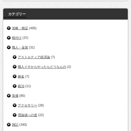
カテゴリー
攻略・検証
(495)
格付け
(37)
職人・金策
(31)
アストルティア経済論
(7)
職人イチからやったらどうなんの
(2)
錬金
(7)
鍛冶
(11)
装備
(85)
アクセサリー
(28)
理論値への道
(22)
雑記
(340)