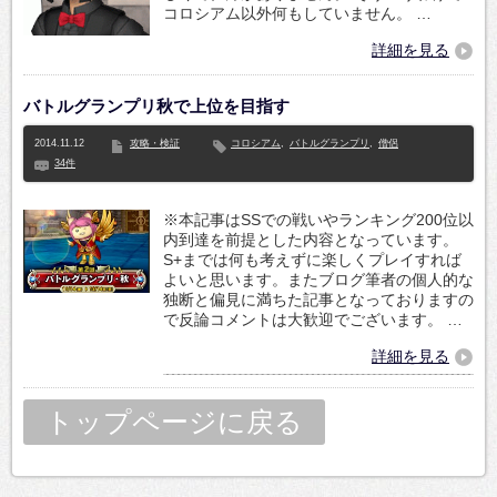
コロシアム以外何もしていません。 …
詳細を見る
バトルグランプリ秋で上位を目指す
2014.11.12
攻略・検証
コロシアム
,
バトルグランプリ
,
僧侶
34件
※本記事はSSでの戦いやランキング200位以
内到達を前提とした内容となっています。
S+までは何も考えずに楽しくプレイすれば
よいと思います。またブログ筆者の個人的な
独断と偏見に満ちた記事となっておりますの
で反論コメントは大歓迎でございます。 …
詳細を見る
トップページに戻る