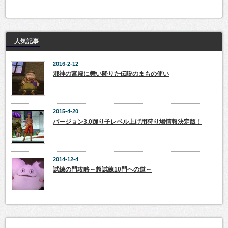
人気記事
2016-2-12
邪神の宮殿に舞い降りた伝説のまもの使い
2015-4-20
バージョン3.0踊り子レベル上げ用狩り場情報決定版！
2014-12-4
試練の門攻略～超試練10門への道～