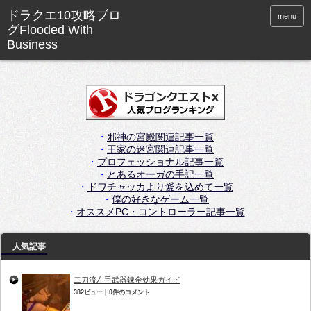
menu
・
邪神の宮殿関連記事一覧
・
王家の迷宮関連記事一覧
・
プロフェッショナル記事一覧
・
とあるオーガの手記一覧
・
ドワチャッカより愛を込めて一覧
・
僕の好きなゲーム一覧
・
オススメPC・コントローラー記事一覧
人気記事
二刀流左手武器錬金効果ガイド
382ビュー
|
0件のコメント