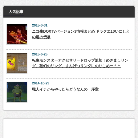
人気記事
2015-3-31
ニコ生DQXTVバージョン3情報まとめ ドラクエ10いにしえ
の竜の伝承
2015-6-25
転生モンスターアクセサリードロップ追加！めざましリン
グ、破幻のリング、まんげつリングにのりこめー＾＾
2014-10-29
職人イチからやったらどうなんの 序章