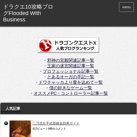
menu
・
邪神の宮殿関連記事一覧
・
王家の迷宮関連記事一覧
・
プロフェッショナル記事一覧
・
とあるオーガの手記一覧
・
ドワチャッカより愛を込めて一覧
・
僕の好きなゲーム一覧
・
オススメPC・コントローラー記事一覧
人気記事
二刀流左手武器錬金効果ガイド
417ビュー
|
0件のコメント