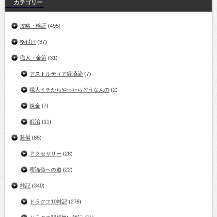
カテゴリー
攻略・検証
(495)
格付け
(37)
職人・金策
(31)
アストルティア経済論
(7)
職人イチからやったらどうなんの
(2)
錬金
(7)
鍛冶
(11)
装備
(85)
アクセサリー
(28)
理論値への道
(22)
雑記
(340)
ドラクエ10雑記
(279)