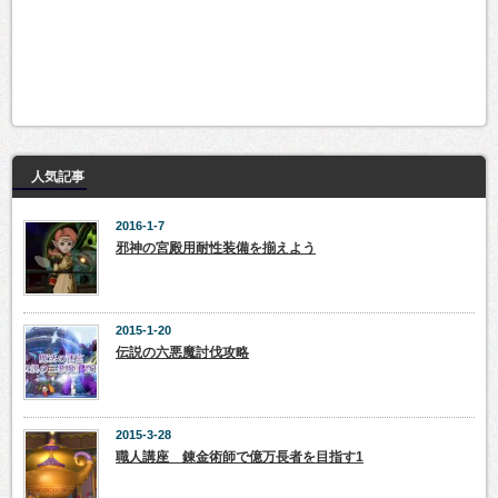
人気記事
2016-1-7
邪神の宮殿用耐性装備を揃えよう
2015-1-20
伝説の六悪魔討伐攻略
2015-3-28
職人講座 錬金術師で億万長者を目指す1