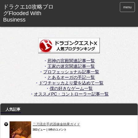
menu
・
邪神の宮殿関連記事一覧
・
王家の迷宮関連記事一覧
・
プロフェッショナル記事一覧
・
とあるオーガの手記一覧
・
ドワチャッカより愛を込めて一覧
・
僕の好きなゲーム一覧
・
オススメPC・コントローラー記事一覧
人気記事
二刀流左手武器錬金効果ガイド
382ビュー
|
0件のコメント