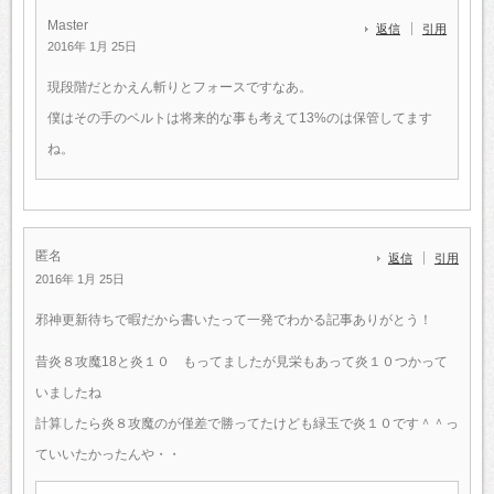
Master
返信
引用
2016年 1月 25日
現段階だとかえん斬りとフォースですなあ。
僕はその手のベルトは将来的な事も考えて13%のは保管してます
ね。
匿名
返信
引用
2016年 1月 25日
邪神更新待ちで暇だから書いたって一発でわかる記事ありがとう！
昔炎８攻魔18と炎１０ もってましたが見栄もあって炎１０つかって
いましたね
計算したら炎８攻魔のが僅差で勝ってたけども緑玉で炎１０です＾＾っ
ていいたかったんや・・