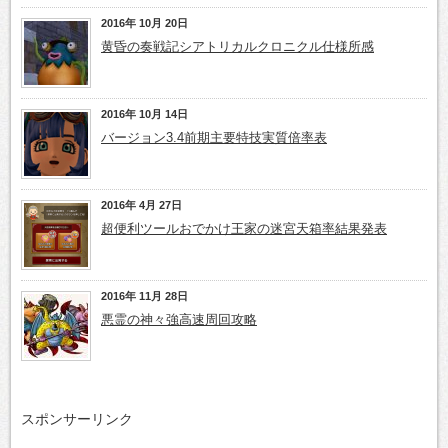
2016年 10月 20日
黄昏の奏戦記シアトリカルクロニクル仕様所感
2016年 10月 14日
バージョン3.4前期主要特技実質倍率表
2016年 4月 27日
超便利ツールおでかけ王家の迷宮天箱率結果発表
2016年 11月 28日
悪霊の神々強高速周回攻略
スポンサーリンク