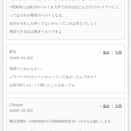
>現実的には炎13%ベルトを入手できればほとんどのプ>レイヤーにと
ってはそれが最良のベルトとなる。
自分がそれしか持ってないからってこれは甘えでしょう
周回できる以上繋ぎベルトですよ
匿名
返信
引用
2016年 1月 26日
情弱でごめんなさい。
メラゾーマのダメージキャップってあがったんですか？
以前700くらいって聞いたことがあってｗ
Chinpan
返信
引用
2016年 1月 26日
輝石攻撃8～10炎特技8％VS戦神炎特技10～13％もお願いします。