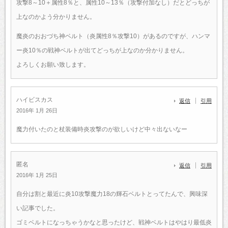
攻撃8～10＋属性8％と、属性10～13％（攻撃付加なし）だとどっちが
上なのかよう分かりません。
魔炎のおおづち神ベルト（炎属性8％攻撃10）があるのですが、ハンマ
ー炎10％の戦神ベルトが出てどっちが上なのか分かりません。
よろしくお願い致します。
ハイビスカス
返信
引用
2016年 1月 26日
魔力付いたのと杖装備時炎攻撃のが欲しいけど中々出ないなー
匿名
返信
引用
2016年 1月 25日
自分は割と最近に炎10攻撃魔力18の輝石ベルトとってたんで、興味深
い記事でした。
ゴミベルトになっちゃうかなと思ったけど、戦神ベルトはやはり最低炎