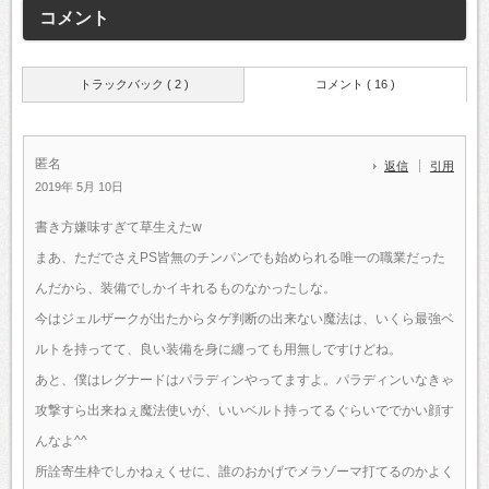
コメント
トラックバック ( 2 )
コメント ( 16 )
匿名
返信
引用
2019年 5月 10日
書き方嫌味すぎて草生えたw
まあ、ただでさえPS皆無のチンパンでも始められる唯一の職業だった
んだから、装備でしかイキれるものなかったしな。
今はジェルザークが出たからタゲ判断の出来ない魔法は、いくら最強ベ
ルトを持ってて、良い装備を身に纏っても用無しですけどね。
あと、僕はレグナードはパラディンやってますよ。パラディンいなきゃ
攻撃すら出来ねぇ魔法使いが、いいベルト持ってるぐらいででかい顔す
んなよ^^
所詮寄生枠でしかねぇくせに、誰のおかげでメラゾーマ打てるのかよく