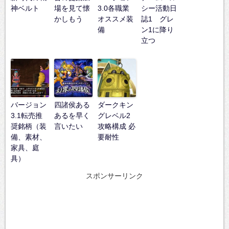
神ベルト
場を見て懐
3.0各職業
シー活動日
かしもう
オススメ装
誌1 グレ
備
ン1に降り
立つ
バージョン
四諸侯ある
ダークキン
3.1転売推
あるを早く
グレベル2
奨銘柄（装
言いたい
攻略構成 必
備、素材、
要耐性
家具、庭
具）
スポンサーリンク