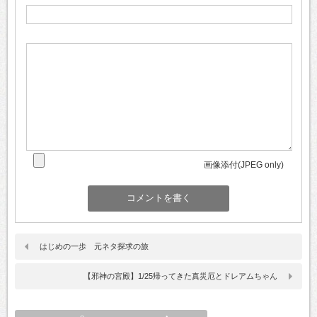
画像添付(JPEG only)
はじめの一歩 元ネタ探求の旅
【邪神の宮殿】1/25帰ってきた真災厄とドレアムちゃん