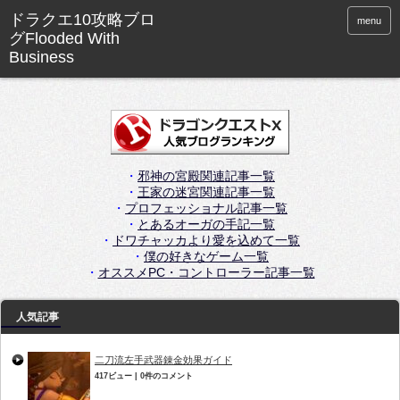
menu
・
邪神の宮殿関連記事一覧
・
王家の迷宮関連記事一覧
・
プロフェッショナル記事一覧
・
とあるオーガの手記一覧
・
ドワチャッカより愛を込めて一覧
・
僕の好きなゲーム一覧
・
オススメPC・コントローラー記事一覧
人気記事
二刀流左手武器錬金効果ガイド
417ビュー
|
0件のコメント