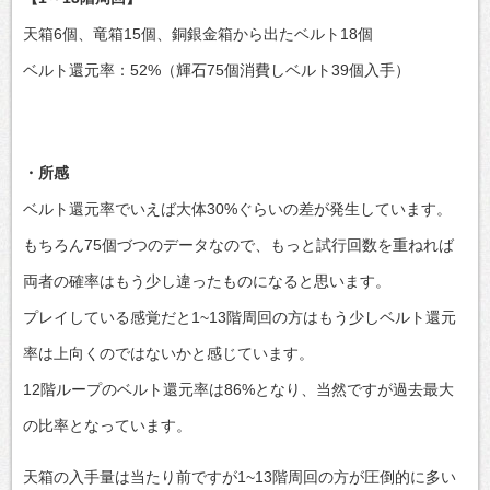
天箱6個、竜箱15個、銅銀金箱から出たベルト18個
ベルト還元率：52%（輝石75個消費しベルト39個入手）
・所感
ベルト還元率でいえば大体30%ぐらいの差が発生しています。
もちろん75個づつのデータなので、もっと試行回数を重ねれば
両者の確率はもう少し違ったものになると思います。
プレイしている感覚だと1~13階周回の方はもう少しベルト還元
率は上向くのではないかと感じています。
12階ループのベルト還元率は86%となり、当然ですが過去最大
の比率となっています。
天箱の入手量は当たり前ですが1~13階周回の方が圧倒的に多い