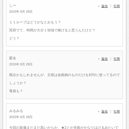
しー
返信
引用
2015年 8月 29日
１１ループはどうかなとおもう？
冥府でて、時間が大分１領域で稼げると思うんだけど？
どう？
匿名
返信
引用
2015年 8月 29日
既出かもしれませんが、主様は金銀銅のものだけを封印に使ってるので
しょうか？
竜箱も？
みるみる
返信
引用
2015年 8月 29日
今回の装備まだまだ高いからか、★2とか失敗がかなりはけるみたいで