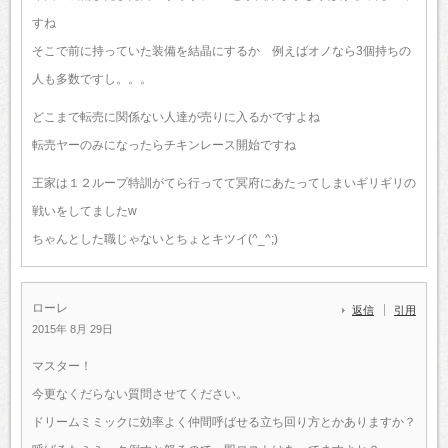
すね
そこで前に持っていた装備を結晶にするか 例えばオノなら3個持ちの
人も多数ですし。。。
どこまで転売に関係ない人達が売りに入るかですよね
転売ヤーのみになったらチキンレース開始ですね
王家は１２ループ特訓がてら行ってて冥府にあたってしまいギリギリの
戦いをしてましたw
ちゃんとした職じゃないとちょとキツイ(^_^;)
ローレ
返信
引用
2015年 8月 29日
マスター！
今更なくだらない質問させてください。
ドリームミミックに効率よく仲間呼ばせる立ち回り方とかありますか？