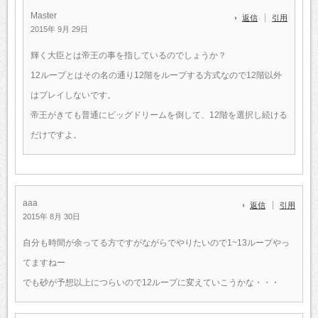
Master
返信
引用
2015年 9月 29日
輝く大臣とは帝王の事を指しているのでしょうか？
12ループとはその名の通り12階をループする方式なので12階以外
はプレイしないです。
帝王がきても普通にビッグドリームを倒して、12階を選択し続ける
だけですよ。
aaa
返信
引用
2015年 8月 30日
自分も時間が余ってる方ですがながらでやりたいので1~13ループやっ
てますねー
でも砂が予想以上につらいので12ループに変えていこうかな・・・