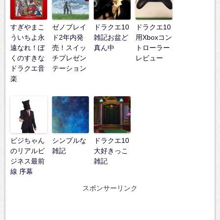
すぎやまこ
ゼノブレイ
ドラクエ10
ドラクエ10
ういちよ永
ド2年内発
雑記お盆ど
用Xboxコン
遠なれ！ぼ
売！スイッ
真ん中
トローラー
くのすきな
チプレゼン
レビュー
ドラクエ音
テーション
楽
ビジちゃん
シンプルな
ドラクエ10
のリアルビ
雑記
大好きっこ
ジネス最前
雑記
線 序幕
スポンサーリンク