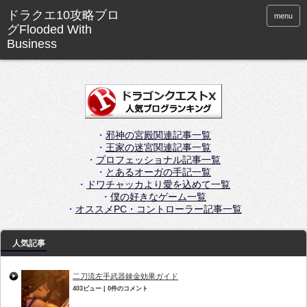
menu
・
邪神の宮殿関連記事一覧
・
王家の迷宮関連記事一覧
・
プロフェッショナル記事一覧
・
とあるオーガの手記一覧
・
ドワチャッカより愛を込めて一覧
・
僕の好きなゲーム一覧
・
オススメPC・コントローラー記事一覧
人気記事
二刀流左手武器錬金効果ガイド
403ビュー
|
0件のコメント