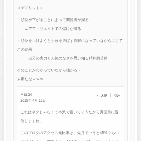
＜デメリット＞
・順位が下がることによって閲覧者が減る
→アフィリエイトでの儲けが減る
・順位を上げようと手段を選ばず血眼になっていながらにして
この結果
→自分の実力と人気のなさを思い知る精神的苦痛
そのことがわかっていながら強がる・・・
末期だなｗｗｗ
Master
返信
引用
2015年 4月 16日
これはネタじゃなくて本気で書いてそうだから真面目に返
信しますね。
このブログのアクセス元比率は、先月でいうと45%ぐらい