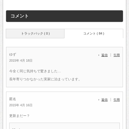
コメント
トラックバック ( 0 )
コメント ( 84 )
ゆず
返信
引用
2015年 4月 18日
今全く同じ気持ちで驚きました…
長年寄りつかなかった実家に泊まっています。
匿名
返信
引用
2015年 4月 16日
更新まだー？