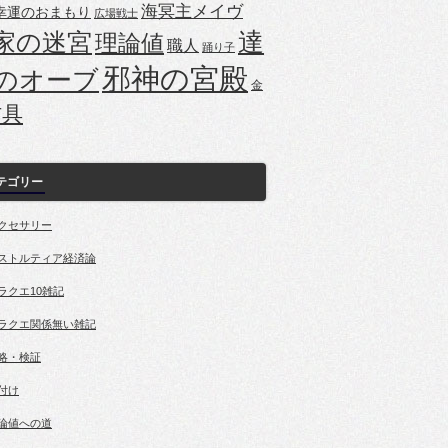
海冥主メイヴ
幸運のおまもり
広場戦士
家の迷宮
達
理論値
職人
踊り子
邪神の宮殿
のオーブ
金
防具
テゴリー
クセサリー
ストルティア経済論
ラクエ10雑記
ラクエ関係無い雑記
略・検証
付け
論値への道