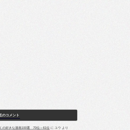
近のコメント
くの好きな漫画100選 70位～61位
に
ユウ
より