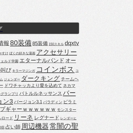
グ
80装備
dqxtv
4情報
85装備
150スキル
アクセサリー
○すけ
ぼくの好きな漫画
エターナルバンド
オー
フェルド学園
コインボス
の叫び
キラーマジンガ
コ
ダークキング
チームヘ
ム
ジェンダー
ドワチャッカより愛を込めて
ー
ネカマ
バー
バトルルネッサンス
ルグランプリ
ョン3
バージョン3.1
ピラミ
パラディン
プギャーｗｗｗｗｗｗ
モンスター
リーネ
レグナード
ルロード
レンダーヒ
常闇の聖
周辺機器
占い師
僧侶