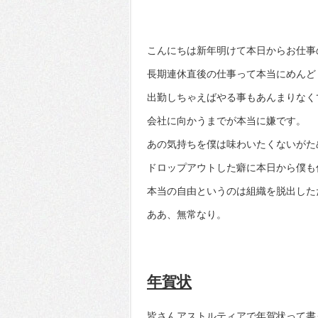
こんにちは新年明けて本日からお仕事
長期連休直後の仕事って本当にめんど
出勤しちゃえばやる事もあんまりなく
会社に向かうまでが本当に嫌です。
あの気持ちを僕は味わいたくないがた
ドロップアウトした癖に本日から僕も
本当の自由というのは組織を脱出した
ああ、無常なり。
年賀状
皆さんアストルティアで年賀状って書