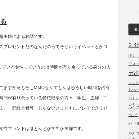
ある
タ
超主観によるお話です。
2.
のプレゼントだのなんだのってそういうイベントとかコ
ぼく、
アス
イしている女性っていうのは時間が有り余っている身分の人
ガ
ロシア
てますがそもそもMMOなんてもんは恐ろしい時間を占有
ルシ
時間が有り余っている特権階級の方々（学生、主婦、ニ
バト
ジ
主、一部経営者等）じゃないとまともにプレイできませ
ッド
バト
女性フレンドはほとんどが学生か主婦です。
ルズ