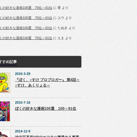
くの好きな漫画100選 70位～61位
に
香
より
くの好きな漫画100選 70位～61位
に
ユウ
より
くの好きな漫画100選 70位～61位
に
たぬき
より
くの好きな漫画100選 70位～61位
に
えま
より
すすめ記事
2016-3-29
『ぼく、○すけ プロブロガー』 第4話～
○すけ、あくりょる～
2015-7-16
ぼくの好きな漫画100選 100～91位
2014-12-9