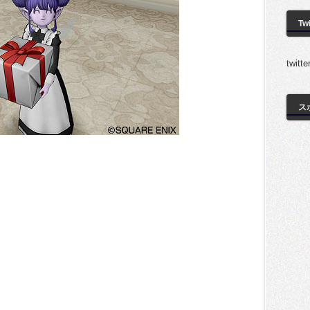
Twi
twi
ス