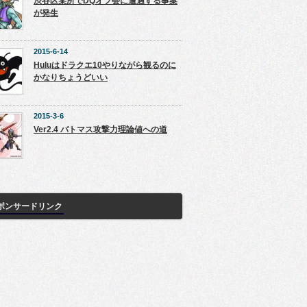
渋谷区某所でDQオフ会に遭遇する事案
が発生
2015-6-14
Huluはドラクエ10やりながら観るのに
かなりちょうどいい
2015-3-6
Ver2.4 バトマス攻撃力理論値への道
ポンサードリンク