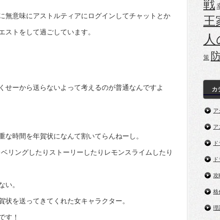
戦
に無意味にアストルティアにログインしてチャットとか
王
エストをして過ごしています。
人
策
くせーから送らないよって考えるのが普通なんですよ
カ
ア
ア
重な時間を年賀状になんて割いてらんねーし。
ド
レベリングしたりストーリーしたりレモンスライムしたり
ド
攻
ない。
格
賀状を送ってきてくれた女キャラクター。
理
です！