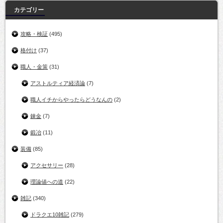
カテゴリー
攻略・検証
(495)
格付け
(37)
職人・金策
(31)
アストルティア経済論
(7)
職人イチからやったらどうなんの
(2)
錬金
(7)
鍛冶
(11)
装備
(85)
アクセサリー
(28)
理論値への道
(22)
雑記
(340)
ドラクエ10雑記
(279)