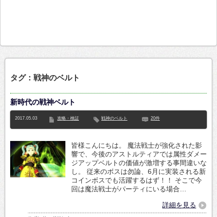
タグ：戦神のベルト
新時代の戦神ベルト
2017.05.03
攻略・検証
戦神のベルト
20件
皆様こんにちは。 魔法戦士が強化された影
響で、今後のアストルティアでは属性ダメー
ジアップベルトの価値が激増する事間違いな
し。 従来のボスは勿論、6月に実装される新
コインボスでも活躍するはず！！ そこで今
回は魔法戦士がパーティにいる場合…
詳細を見る