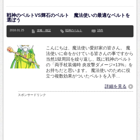
戦神のベルトVS輝石のベルト 魔法使いの最適なベルトを
選ぼう
2016.01.25
攻略・検証
戦神のベルト
16件
こんにちは、魔法使い愛好家の皆さん。 魔
法使いに命をかけている皆さんの事ですから
当然1獄周回を繰り返し、既に戦神のベルト
の「両手杖装備時 炎攻撃ダメージ+13%」を
お持ちだと思います。 魔法使いのために役
立つ複数効果がついたベルトを入手…
詳細を見る
スポンサードリンク