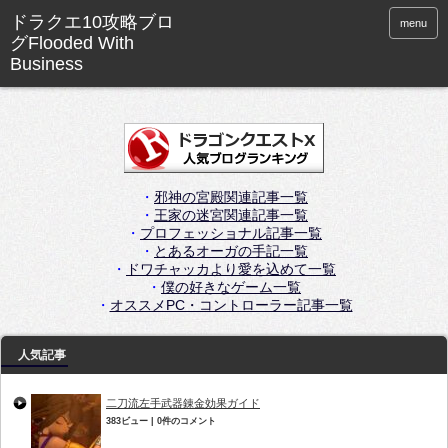
menu
・
邪神の宮殿関連記事一覧
・
王家の迷宮関連記事一覧
・
プロフェッショナル記事一覧
・
とあるオーガの手記一覧
・
ドワチャッカより愛を込めて一覧
・
僕の好きなゲーム一覧
・
オススメPC・コントローラー記事一覧
人気記事
二刀流左手武器錬金効果ガイド
383ビュー
|
0件のコメント