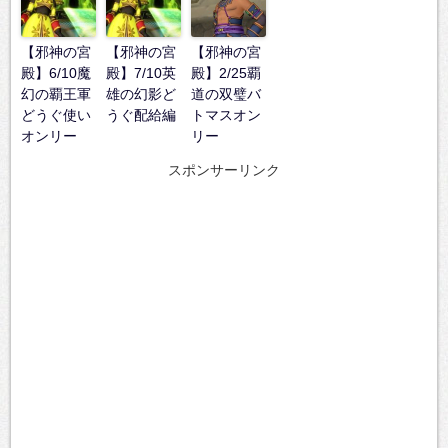
【邪神の宮
【邪神の宮
【邪神の宮
殿】6/10魔
殿】7/10英
殿】2/25覇
幻の覇王軍
雄の幻影ど
道の双璧バ
どうぐ使い
うぐ配給編
トマスオン
オンリー
リー
スポンサーリンク