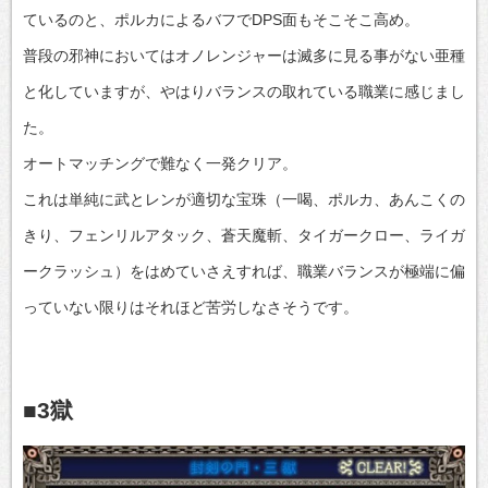
ているのと、ポルカによるバフでDPS面もそこそこ高め。
普段の邪神においてはオノレンジャーは滅多に見る事がない亜種
と化していますが、やはりバランスの取れている職業に感じまし
た。
オートマッチングで難なく一発クリア。
これは単純に武とレンが適切な宝珠（一喝、ポルカ、あんこくの
きり、フェンリルアタック、蒼天魔斬、タイガークロー、ライガ
ークラッシュ）をはめていさえすれば、職業バランスが極端に偏
っていない限りはそれほど苦労しなさそうです。
■3獄