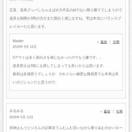
正直、道具ブッパしちゃえば火力不足のptでない限り勝ててしまうので
道具も制限か3死の方がまだ面白く感じますね。雫は本当にバランスブ
レイカーだと思います。
Master
返信
引用
2016年 5月 11日
3アウトは全く面白さを感じなかったのでもう嫌です。。
道具禁止は3獄にも課してしまっても良いかとは思います。
最初は反感買うでしょうが、それぐらい極悪な難易度でも本来は良
いポジションだと思うので。
みるみる
返信
引用
2016年 5月 11日
邪神はもうビジさんの記事見てふむふむ言いながら乗り込むのがパター