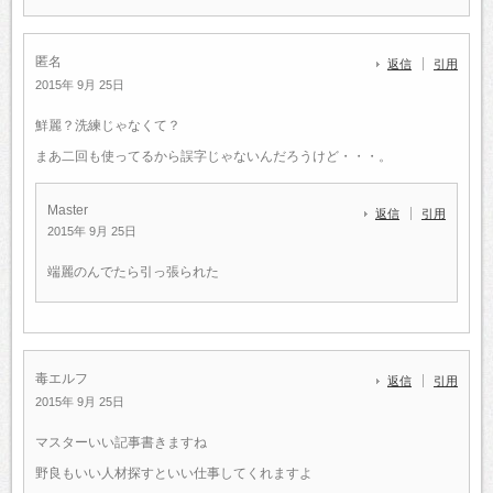
匿名
返信
引用
2015年 9月 25日
鮮麗？洗練じゃなくて？
まあ二回も使ってるから誤字じゃないんだろうけど・・・。
Master
返信
引用
2015年 9月 25日
端麗のんでたら引っ張られた
毒エルフ
返信
引用
2015年 9月 25日
マスターいい記事書きますね
野良もいい人材探すといい仕事してくれますよ