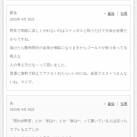
匿名
返信
引用
2015年 9月 25日
野良で気軽に楽しくやれないのはコインボスと戦うだけで大金が必要だ
からですね。
負けたら数時間分の金策が無駄になりますからゴールドが有り余ってる
暇人な
人の考え方だな～って思いました。
普通に無料で戦えてアクセくれたらいいのにね。金策クエストつまんな
いね。マジで。
あ
返信
引用
2015年 9月 25日
「慣れpt希望」とか「初は×」とか「旅は×」って書いている人はぼっち
でフレもエアしか