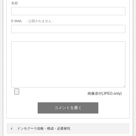
名前
E-MAIL
- 公開されません -
画像添付(JPEG only)
ドンモグーラ攻略・構成・必要耐性