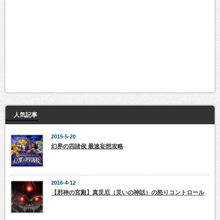
人気記事
2015-5-20
幻界の四諸侯 最速妄想攻略
2016-4-12
【邪神の宮殿】真災厄（災いの神話）の怒りコントロール