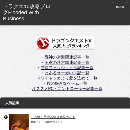
menu
・
邪神の宮殿関連記事一覧
・
王家の迷宮関連記事一覧
・
プロフェッショナル記事一覧
・
とあるオーガの手記一覧
・
ドワチャッカより愛を込めて一覧
・
僕の好きなゲーム一覧
・
オススメPC・コントローラー記事一覧
人気記事
二刀流左手武器錬金効果ガイド
401ビュー
|
0件のコメント