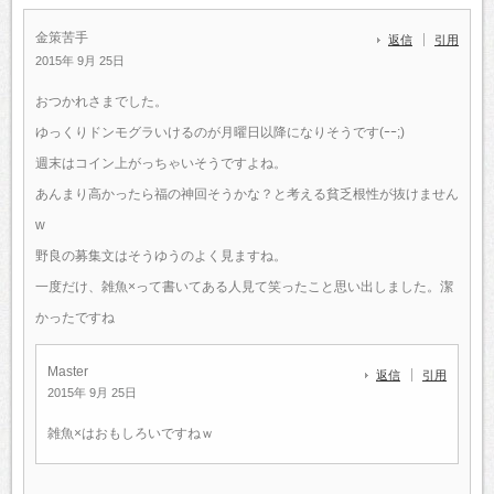
金策苦手
返信
引用
2015年 9月 25日
おつかれさまでした。
ゆっくりドンモグラいけるのが月曜日以降になりそうです(ｰｰ;)
週末はコイン上がっちゃいそうですよね。
あんまり高かったら福の神回そうかな？と考える貧乏根性が抜けません
w
野良の募集文はそうゆうのよく見ますね。
一度だけ、雑魚×って書いてある人見て笑ったこと思い出しました。潔
かったですね
Master
返信
引用
2015年 9月 25日
雑魚×はおもしろいですねｗ