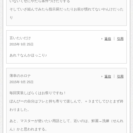
いないくせにやたら条件つけたりする
そしていざ組んでみたら指示厨だったりお前が慣れてないやんけだった
り
言いたいだけ
返信
引用
2015年 9月 25日
あれ？なんかほっこり♪
薄幸のホロナ
返信
引用
2015年 9月 25日
毎回実装しばらくはお祭りですね！
ぼんびーの自分はフレと持ち寄りで楽しんで、＋３までしてひとまず終
わりました。
あと、マスターが使いたい用語として、近いのは、鮮麗→洗練（せんれ
ん）かと思われまする。