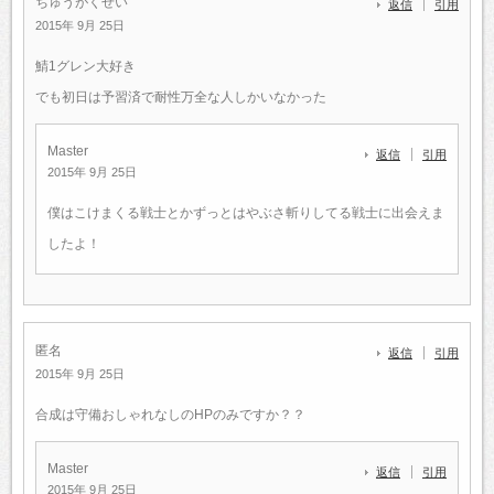
ちゅうがくせい
返信
引用
2015年 9月 25日
鯖1グレン大好き
でも初日は予習済で耐性万全な人しかいなかった
Master
返信
引用
2015年 9月 25日
僕はこけまくる戦士とかずっとはやぶさ斬りしてる戦士に出会えま
したよ！
匿名
返信
引用
2015年 9月 25日
合成は守備おしゃれなしのHPのみですか？？
Master
返信
引用
2015年 9月 25日