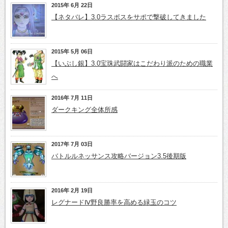
2015年 6月 22日
【ネタバレ】3.0ラスボスをサポで撃破してきました
2015年 5月 06日
【いぶし銀】3.0宝珠武闘家はこだわり派のための職業
へ
2016年 7月 11日
ダークキング全体所感
2017年 7月 03日
バトルルネッサンス攻略バージョン3.5後期版
2016年 2月 19日
レグナードⅣ野良勝率を高める緑玉のコツ