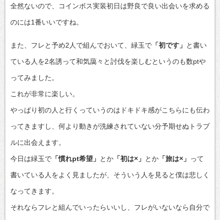
全然ないので、コインボス実装初日は野良で良い出会いを求める
のには1番いいですね。
また、フレと予め2人で組んでおいて、緑玉で
「初です」
と書い
ている人を2名誘って和気藹々と討伐を楽しむというのも数ptや
ってみました。
これが非常に楽しい。
やっぱり初の人と行くっていうのはドキドキ感がこちらにも伝わ
ってきますし、何より動きが洗練されていない分予期せぬトラブ
ルに出会えます。
今日は緑玉で
「慣れpt希望」
とか
「初は×」
とか
「旅は×」
って
書いている人をよく見ましたが、そういう人を見ると僕は悲しく
なってきます。
それならフレと組んでいったらいいし、フレがいないなら自分で