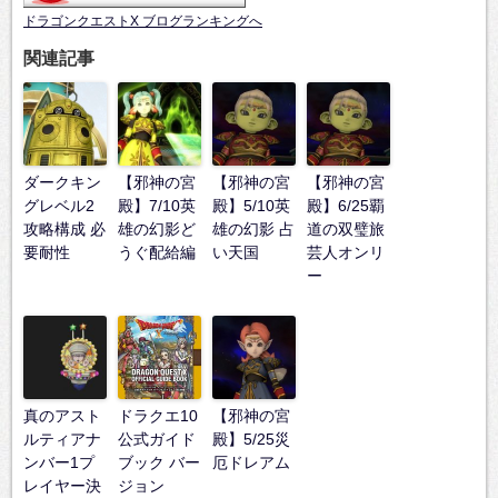
ドラゴンクエストX ブログランキングへ
関連記事
ダークキン
【邪神の宮
【邪神の宮
【邪神の宮
グレベル2
殿】7/10英
殿】5/10英
殿】6/25覇
攻略構成 必
雄の幻影ど
雄の幻影 占
道の双璧旅
要耐性
うぐ配給編
い天国
芸人オンリ
ー
真のアスト
ドラクエ10
【邪神の宮
ルティアナ
公式ガイド
殿】5/25災
ンバー1プ
ブック バー
厄ドレアム
レイヤー決
ジョン