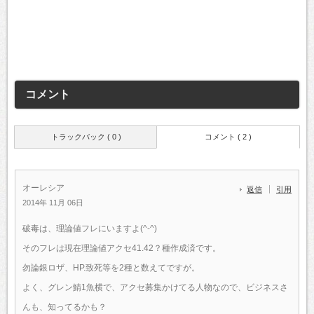
コメント
トラックバック ( 0 )
コメント ( 2 )
オーレシア
返信
引用
2014年 11月 06日
破毒は、理論値フレにいますよ(^-^)
そのフレは現在理論値アクセ41.42？種作成済です。
勿論銀ロザ、HP.致死等を2種と数えてですが。
よく、グレン鯖1魚横で、アクセ募集かけてる人物なので、ビジネスさ
んも、知ってるかも？