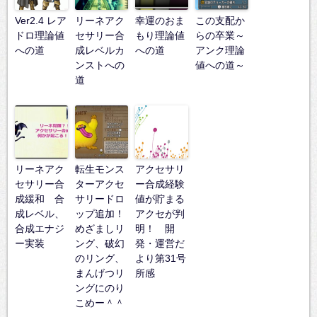
Ver2.4 レア
リーネアク
幸運のおま
この支配か
ドロ理論値
セサリー合
もり理論値
らの卒業～
への道
成レベルカ
への道
アンク理論
ンストへの
値への道～
道
リーネアク
転生モンス
アクセサリ
セサリー合
ターアクセ
ー合成経験
成緩和 合
サリードロ
値が貯まる
成レベル、
ップ追加！
アクセが判
合成エナジ
めざましリ
明！ 開
ー実装
ング、破幻
発・運営だ
のリング、
より第31号
まんげつリ
所感
ングにのり
こめー＾＾