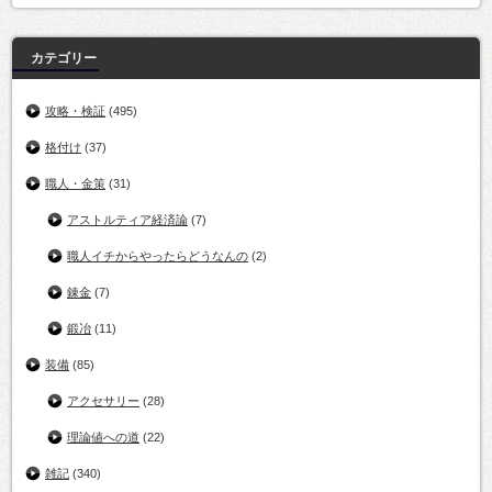
カテゴリー
攻略・検証
(495)
格付け
(37)
職人・金策
(31)
アストルティア経済論
(7)
職人イチからやったらどうなんの
(2)
錬金
(7)
鍛冶
(11)
装備
(85)
アクセサリー
(28)
理論値への道
(22)
雑記
(340)