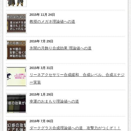
2015年 11月 24日
教授のメガネ理論値への道
2016年 7月 29日
氷闇の月飾り合成効果 理論値への道
2015年 3月 31日
リーネアクセサリー合成緩和 合成レベル、合成エナジ
ー実装
2015年 1月 29日
幸運のおまもり理論値への道
2016年 7月 06日
ダークグラス合成理論値への道 攻撃力がつくぞ！！