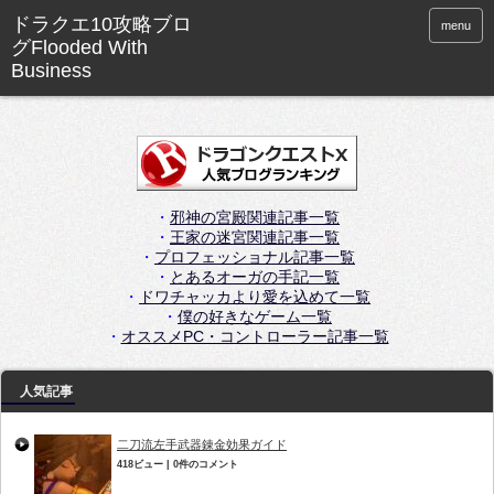
menu
・
邪神の宮殿関連記事一覧
・
王家の迷宮関連記事一覧
・
プロフェッショナル記事一覧
・
とあるオーガの手記一覧
・
ドワチャッカより愛を込めて一覧
・
僕の好きなゲーム一覧
・
オススメPC・コントローラー記事一覧
人気記事
二刀流左手武器錬金効果ガイド
418ビュー
|
0件のコメント