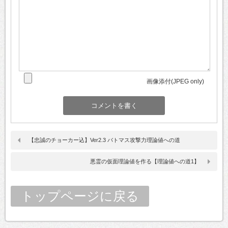
画像添付(JPEG only)
【忠誠のチョーカー込】Ver2.3 バトマス攻撃力理論値への道
悪霊の仮面理論値を作る【理論値への道1】
トップページに戻る