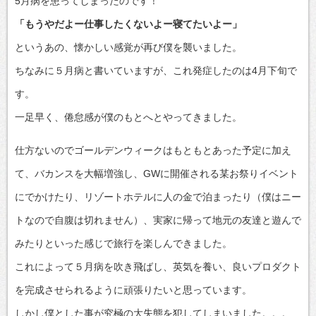
5月病を患ってしまったのです！
「もうやだよー仕事したくないよー寝てたいよー」
というあの、懐かしい感覚が再び僕を襲いました。
ちなみに５月病と書いていますが、これ発症したのは4月下旬で
す。
一足早く、倦怠感が僕のもとへとやってきました。
仕方ないのでゴールデンウィークはもともとあった予定に加え
て、バカンスを大幅増強し、GWに開催される某お祭りイベント
にでかけたり、リゾートホテルに人の金で泊まったり（僕はニー
トなので自腹は切れません）、実家に帰って地元の友達と遊んで
みたりといった感じで旅行を楽しんできました。
これによって５月病を吹き飛ばし、英気を養い、良いプロダクト
を完成させられるように頑張りたいと思っています。
しかし僕とした事が究極の大失態を犯してしまいました。。。