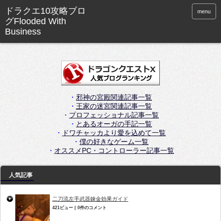
menu
・
邪神の宮殿関連記事一覧
・
王家の迷宮関連記事一覧
・
プロフェッショナル記事一覧
・
とあるオーガの手記一覧
・
ドワチャッカより愛を込めて一覧
・
僕の好きなゲーム一覧
・
オススメPC・コントローラー記事一覧
人気記事
二刀流左手武器錬金効果ガイド
421ビュー
|
0件のコメント