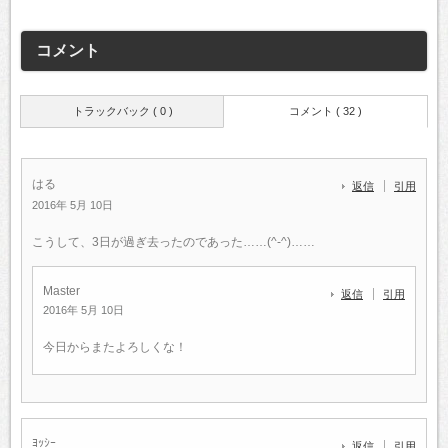
コメント
トラックバック ( 0 )
コメント ( 32 )
はる
返信
引用
2016年 5月 10日
こうして、3日が過ぎ去ったのであった……(^-^)……
Master
返信
引用
2016年 5月 10日
今日からまたよろしくな！
ﾖｯｼｰ
返信
引用