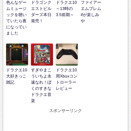
色んなゲー
ドラゴンク
ドラクエ10
ファイアー
ムミュージ
エストビル
～13時の
エムブレム
ックを聴い
ダーズ本日
3.5前期～
ifが楽しみ
ていたら夜
発売！
や
になってい
ました
ドラクエ10
すぎやまこ
ドラクエ10
大好きっこ
ういちよ永
用Xboxコン
雑記
遠なれ！ぼ
トローラー
くのすきな
レビュー
ドラクエ音
楽
スポンサーリンク