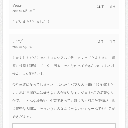
Master
返信
引用
2016年 5月 07日
ただいまもどりました！
テツゾー
返信
引用
2016年 5月 07日
おかえり！ビジちゃん！コロシアムで殺しまくってたよ！逆に！即
座に役割を理解して、立ち回る。そんなのって好きなのかもしれま
せん。はい戦犯です。
今や王道になってしまった、おれたちバブル入行組(半沢直樹)もと
い、池井戸潤作品は好きなものが多いなぁ。ジェネ○スの逆襲なん
かで、「どんな場所や、企業であっても輝ける人材こそ本物だ。真
に優秀な人間は、そういうものなんじゃないか」なーんてセリフが
好きだよぉ。