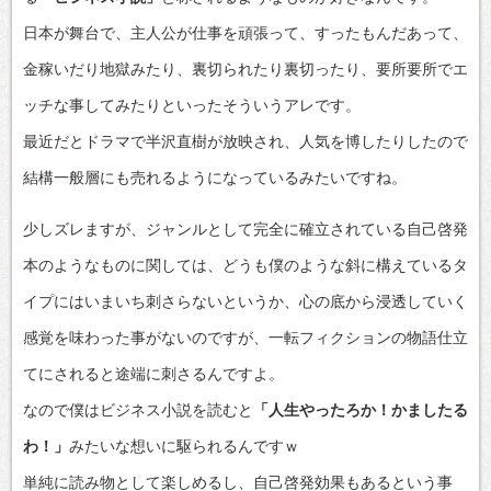
日本が舞台で、主人公が仕事を頑張って、すったもんだあって、
金稼いだり地獄みたり、裏切られたり裏切ったり、要所要所でエ
ッチな事してみたりといったそういうアレです。
最近だとドラマで半沢直樹が放映され、人気を博したりしたので
結構一般層にも売れるようになっているみたいですね。
少しズレますが、ジャンルとして完全に確立されている自己啓発
本のようなものに関しては、どうも僕のような斜に構えているタ
イプにはいまいち刺さらないというか、心の底から浸透していく
感覚を味わった事がないのですが、一転フィクションの物語仕立
てにされると途端に刺さるんですよ。
なので僕はビジネス小説を読むと
「人生やったろか！かましたる
わ！」
みたいな想いに駆られるんですｗ
単純に読み物として楽しめるし、自己啓発効果もあるという事