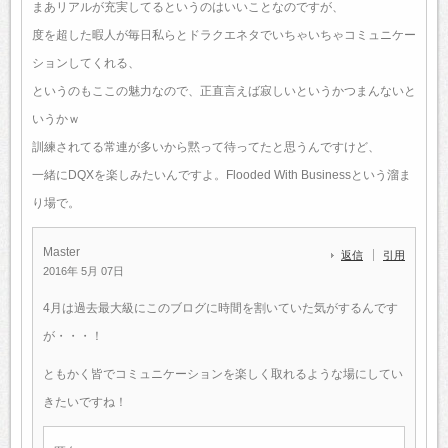
まあリアルが充実してるというのはいいことなのですが、
度を超した暇人が毎日私らとドラクエネタでいちゃいちゃコミュニケー
ションしてくれる、
というのもここの魅力なので、正直言えば寂しいというかつまんないと
いうかｗ
訓練されてる常連が多いから黙って待ってたと思うんですけど、
一緒にDQXを楽しみたいんですよ。Flooded With Businessという溜ま
り場で。
Master
返信
引用
2016年 5月 07日
4月は過去最大級にこのブログに時間を割いていた気がするんです
が・・・！
ともかく皆でコミュニケーションを楽しく取れるような場にしてい
きたいですね！