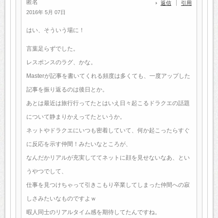
匿名
返信
引用
2016年 5月 07日
はい、そういう場に！
言葉足らずでした。
レスポンスのラグ、かな。
Masterが記事を書いてくれる頻度は多くても、一度アップした
記事を振り返るのは後日とか。
あとは最近は旅行行ってたとはいえ日々起こるドラクエの話題
について静まりかえってたというか。
ネットやドラクエにいつも密着していて、何か起こったらすぐ
に反応を示す仲間！みたいなところが、
なんだかリアルが充実しててネットに顔を見せないなあ、とい
うやつでして、
仕事を見つけちゃって引きこもり卒業してしまった仲間への寂
しさみたいなものですよｗ
暇人同士のリアルタイム感を期待してたんですね。