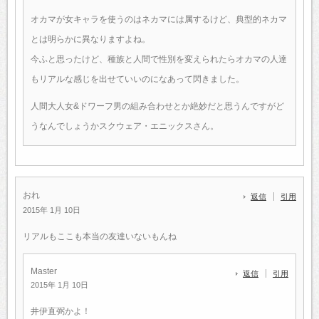
オカマが女キャラを使うのはネカマには属するけど、典型的ネカマ
とは明らかに異なりますよね。
今ふと思ったけど、種族と人間で性別を変えられたらオカマの人達
もリアルな感じを出せていいのになあって閃きました。
人間大人女&ドワーフ男の組み合わせとか絶妙だと思うんですがど
うなんでしょうかスクウェア・エニックスさん。
おれ
返信
引用
2015年 1月 10日
リアルもここも本当の友達いないもんね
Master
返信
引用
2015年 1月 10日
井伊直弼かよ！