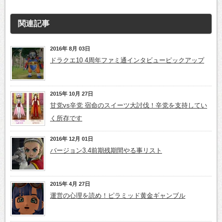
関連記事
2016年 8月 03日
ドラクエ10 4周年ファミ通インタビューピックアップ
2015年 10月 27日
甘党vs辛党 宿命のスイーツ大討伐！辛党を支持してい
く所存です
2016年 12月 01日
バージョン3.4前期残期間やる事リスト
2015年 4月 27日
運営の心理を読め！ピラミッド黄金ギャンブル