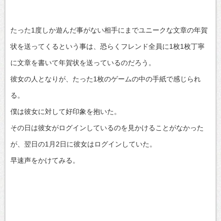
たった1度しか遊んだ事がない相手にまでユニークな文章の年賀
状を送ってくるという事は、恐らくフレンド全員に1枚1枚丁寧
に文章を書いて年賀状を送っているのだろう。
彼女の人となりが、たった1枚のゲームの中の手紙で感じられ
る。
僕は彼女に対して好印象を抱いた。
その日は彼女がログインしているのを見かけることがなかった
が、翌日の1月2日に彼女はログインしていた。
早速声をかけてみる。