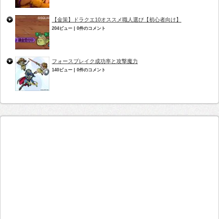
【金策】ドラクエ10オススメ職人選び【初心者向け】
204ビュー
|
0件のコメント
フォースブレイク成功率と攻撃魔力
140ビュー
|
0件のコメント