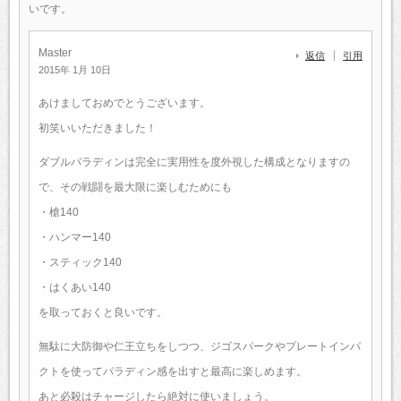
いです。
Master
返信
引用
2015年 1月 10日
あけましておめでとうございます。
初笑いいただきました！
ダブルパラディンは完全に実用性を度外視した構成となりますの
で、その戦闘を最大限に楽しむためにも
・槍140
・ハンマー140
・スティック140
・はくあい140
を取っておくと良いです。
無駄に大防御や仁王立ちをしつつ、ジゴスパークやプレートインパ
クトを使ってパラディン感を出すと最高に楽しめます。
あと必殺はチャージしたら絶対に使いましょう。