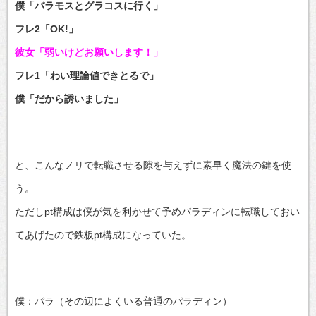
僕「バラモスとグラコスに行く」
フレ2「OK!」
彼女「弱いけどお願いします！」
フレ1「わい理論値できとるで」
僕「だから誘いました」
と、こんなノリで転職させる隙を与えずに素早く魔法の鍵を使
う。
ただしpt構成は僕が気を利かせて予めパラディンに転職しておい
てあげたので鉄板pt構成になっていた。
僕：パラ（その辺によくいる普通のパラディン）