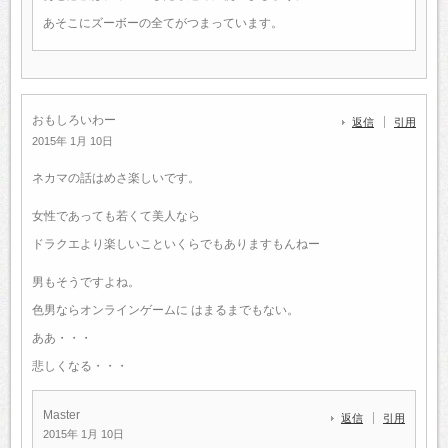
あそこにズーボーの全てがつまっています。
おもしろいわー
返信
引用
2015年 1月 10日
ネカマの話はめさ楽しいです。
女性であっても若くて美人なら
ドラクエより楽しいこといくらでもありますもんねー
男もそうですよね。
色男ならオンラインゲームに はまるまでもない。
ああ・・・
悲しくなる・・・
Master
返信
引用
2015年 1月 10日