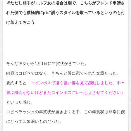
※ただし相手がエルフ女の場合は別で、こちらがフレンド申請さ
れた側でも積極的にptに誘うスタイルを取っているというのも付
け加えておこう
そんな彼女から1月1日に年賀状がきていた。
内容はコピペではなく、きちんと僕に宛てられた文章だった。
要約すると
「コインボスで凄く強い姿を見て感動しました。中々
遊ぶ機会がないけどまたコインボスごいっしょさせてください」
といった感じ。
コピペラッシュの年賀状が届きまくる中、この年賀状は非常に僕
にとって印象深いものだった。