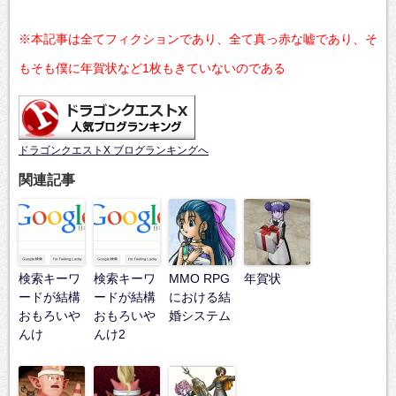
※本記事は全てフィクションであり、全て真っ赤な嘘であり、そ
もそも僕に年賀状など1枚もきていないのである
ドラゴンクエストX ブログランキングへ
関連記事
検索キーワ
検索キーワ
MMO RPG
年賀状
ードが結構
ードが結構
における結
おもろいや
おもろいや
婚システム
んけ
んけ2