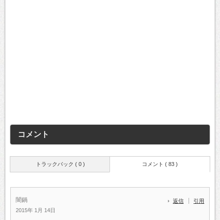
コメント
トラックバック ( 0 )
コメント ( 83 )
闇鍋
返信
引用
2015年 1月 14日