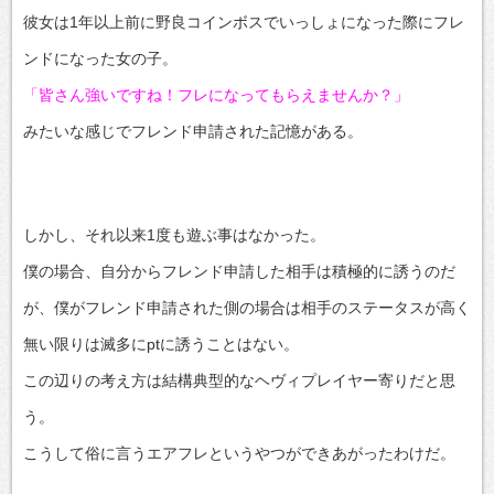
彼女は1年以上前に野良コインボスでいっしょになった際にフレ
ンドになった女の子。
「皆さん強いですね！フレになってもらえませんか？」
みたいな感じでフレンド申請された記憶がある。
しかし、それ以来1度も遊ぶ事はなかった。
僕の場合、自分からフレンド申請した相手は積極的に誘うのだ
が、僕がフレンド申請された側の場合は相手のステータスが高く
無い限りは滅多にptに誘うことはない。
この辺りの考え方は結構典型的なヘヴィプレイヤー寄りだと思
う。
こうして俗に言うエアフレというやつができあがったわけだ。